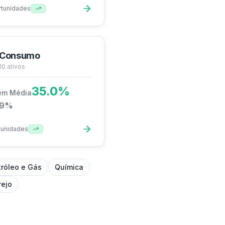
rtunidades
Consumo
10
ativos
35.0
%
em Média
.9
%
tunidades
tróleo e Gás
Química
rejo