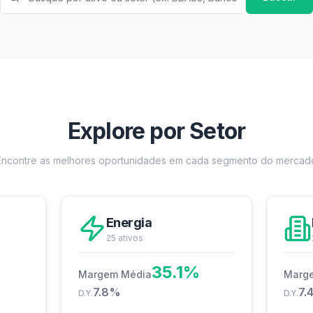
Explore por Setor
Encontre as melhores oportunidades em cada segmento do mercad
Energia
25
ativos
35.1
%
Margem Média
Marg
7.8
%
7.
D.Y.
D.Y.