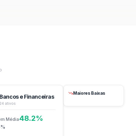
o
Maiores Baixas
Bancos e Financeiras
24
ativos
48.2
%
em Média
4
%