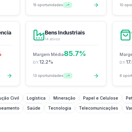
15
oportunidades
10
opo
ência
Bens Industriais
14
ativos
%
85.7
%
Margem Média
Marg
12.2
%
17
D.Y.
D.Y.
13
oportunidades
6
opor
ção Civil
Logística
Mineração
Papel e Celulose
Pe
neamento
Saúde
Tecnologia
Telecomunicações
Va