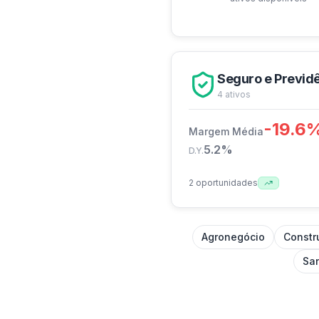
Seguro e Previd
4
ativos
-19.6
Margem Média
5.2
%
D.Y.
2
oportunidades
Agronegócio
Constru
Sa